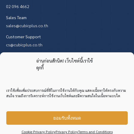
02 096 4662
Sales Team
sales@cubicplus.co.th
Customer Support
cs@cubicplus.co.th
Find us on:
X
YouTube
Mail
Website
อ่านก่อนสักนิด! เว็บไซต์นี้เราใช้
คุกกี้
page
page
page
page
opens
opens
opens
opens
in
in
in
in
เราใช้เพื่อเพิ่มประสบการณ์ที่ดีในการใช้งานให้กับคุณ แสดงเนื้อหาให้ตรงกับความ
new
new
new
new
สนใจ รวมถึงการวิเคราะห์การใช้งานเว็บไซต์และมีความสนใจในเนื้อหาแบบใด
window
window
window
window
ยอมรับทั้งหมด
Copyright © 2013 Cubic Plus Commercial Co., Ltd. All Rights Reserved.
คุยกับเราสิ!
Cookie Privacy Policy
Privacy Policy
Terms and Conditions