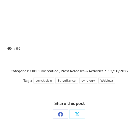
59
Categories:
CBPC Live Station
,
Press Releases & Activities
13/10/2022
Tags:
conclusion
Surveillance
synology
Webinar
Share this post
Share
Share
on
on
Facebook
X