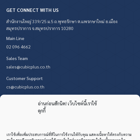
GET CONNECT WITH US
สำนักงานใหญ่ 339/25 ม.5 ถ.พุทธรักษา ต.แพรกษาใหม่ อ.เมือง
สมุทรปราการ จ.สมุทรปราการ 10280
Main Line
02 096 4662
Sales Team
sales@cubicplus.co.th
Customer Support
cs@cubicplus.co.th
Find us on:
X
YouTube
Mail
Website
อ่านก่อนสักนิด! เว็บไซต์นี้เราใช้
คุกกี้
page
page
page
page
opens
opens
opens
opens
in
in
in
in
เราใช้เพื่อเพิ่มประสบการณ์ที่ดีในการใช้งานให้กับคุณ แสดงเนื้อหาให้ตรงกับความ
new
new
new
new