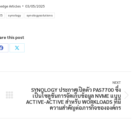
edge Articles
03/05/2025
25
synology
synologysolutions
are this post
Share
Share
on
on
Facebook
X
NEXT
SYNOLOGY ประกาศเปิดตัว PAS7700 ซึ่ง
เป็นโซลูชันการจัดเก็บข้อมูล NVME แบบ
Next
ACTIVE-ACTIVE สำหรับ WORKLOADS ที่มี
post:
ความสำคัญต่อภารกิจขององค์กร