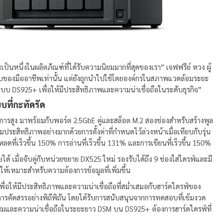
ละเป็นหนึ่งในผลิตภัณฑ์ที่ได้รับความนิยมมากที่สุดของเรา” เจฟฟรีย์ หวง ผู้
ชอบของมืออาชีพเท่านั้น แต่ยังถูกนำไปใช้โดยองค์กรในสภาพแวดล้อมระยะ
บบ DS925+ เพื่อให้มีประสิทธิภาพและความน่าเชื่อถือในระดับธุรกิจ”
บที่กะทัดรัด
การสูง มาพร้อมกับพอร์ต 2.5GbE คู่และสล็อต M.2 สองช่องสำหรับสร้างพูล
ประสิทธิภาพอย่างมากด้วยการตั้งค่าที่กำหนดไว้ล่วงหน้าเมื่อเทียบกับรุ่น
ที่เร็วขึ้น 150% การอ่านที่เร็วขึ้น 131% และการเขียนที่เร็วขึ้น 150%
ด้ เมื่อจับคู่กับหน่วยขยาย DX525 ใหม่ รองรับได้ถึง 9 ช่องใส่ไดรฟ์และมี
ให้เหมาะสำหรับความต้องการข้อมูลที่เพิ่มขึ้น
่อให้มีประสิทธิภาพและความน่าเชื่อถือที่สม่ำเสมอกับฮาร์ดไดรฟ์ของ
การคัดสรรอย่างพิถีพิถัน โดยได้รับการสนับสนุนจากการทดสอบที่เข้มงวด
มาะสมและความน่าเชื่อถือในระยะยาว DSM บน DS925+ ต้องการฮาร์ดไดรฟ์ที่