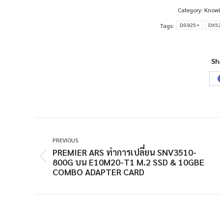
Category:
Knowl
Tags:
DS925+
DX5
Sh
POST
NAVIGATION
PREVIOUS
PREMIER ARS ทำการเปลี่ยน SNV3510-
Previous
800G บน E10M20-T1 M.2 SSD & 10GBE
COMBO ADAPTER CARD
post: