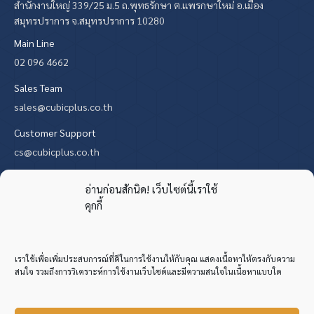
สำนักงานใหญ่ 339/25 ม.5 ถ.พุทธรักษา ต.แพรกษาใหม่ อ.เมือง
สมุทรปราการ จ.สมุทรปราการ 10280
Main Line
02 096 4662
Sales Team
sales@cubicplus.co.th
Customer Support
cs@cubicplus.co.th
Find us on:
X
YouTube
Mail
Website
อ่านก่อนสักนิด! เว็บไซต์นี้เราใช้
คุกกี้
page
page
page
page
opens
opens
opens
opens
in
in
in
in
เราใช้เพื่อเพิ่มประสบการณ์ที่ดีในการใช้งานให้กับคุณ แสดงเนื้อหาให้ตรงกับความ
new
new
new
new
สนใจ รวมถึงการวิเคราะห์การใช้งานเว็บไซต์และมีความสนใจในเนื้อหาแบบใด
window
window
window
window